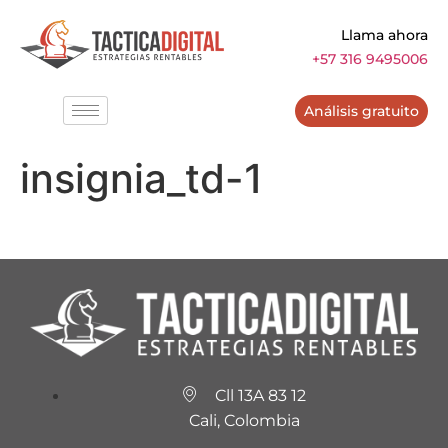
Llama ahora
+57 316 9495006
Análisis gratuito
insignia_td-1
Cll 13A 83 12
Cali, Colombia