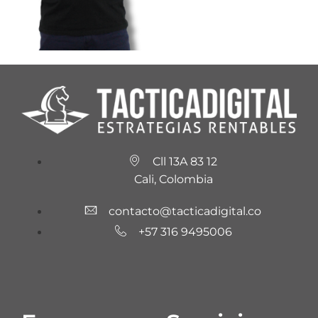
Cll 13A 83 12
Cali, Colombia
contacto@tacticadigital.co
+57 316 9495006