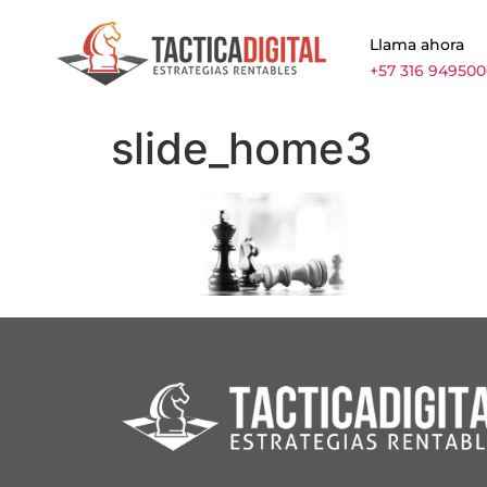
Llama ahora
+57 316 94950
slide_home3