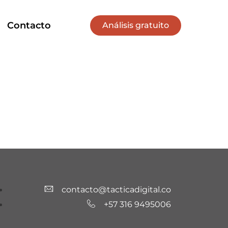
Contacto
Análisis gratuito
contacto@tacticadigital.co
+57 316 9495006